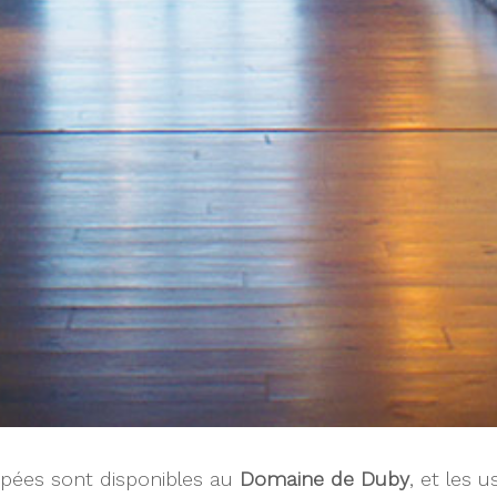
uipées sont disponibles au
Domaine de Duby
, et les 