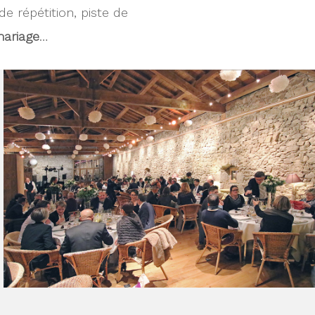
e répétition, piste de
mariage
…