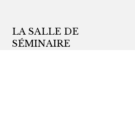
LA SALLE DE
SÉMINAIRE
Conviviale et inspirante
C’est un espace modulable, propice à la
concentration, au travail en groupe et à la
créativité. La salle est équipée pour des
séminaires d’une vingtaine de personnes.