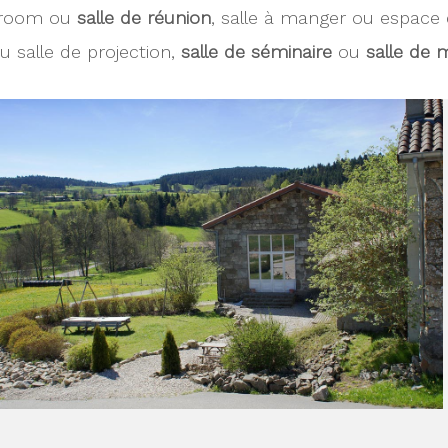
wroom ou
salle de réunion
, salle à manger ou espace d
u salle de projection,
salle de séminaire
ou
salle de 