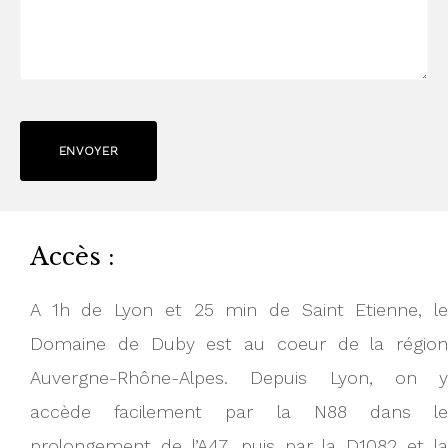
ENVOYER
Accès :
A 1h de Lyon et 25 min de Saint Etienne, le
Domaine de Duby est au coeur de la région
Auvergne-Rhône-Alpes. Depuis Lyon, on y
accède facilement par la N88 dans le
prolongement de l’A47, puis par la D1082 et la