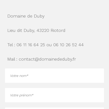
u
o
e
Domaine de Duby
t
Lieu dit Duby, 43220 Riotord
c
Tel : 06 11 16 64 25 ou 06 10 26 52 44
o
n
Mail : contact@domainededuby.fr
t
a
c
t