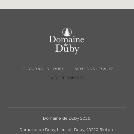
LE JOURNAL DE DUBY
MENTIONS LÉGALES
INFO ET CONTACT
L
M
I
e
e
n
J
n
f
o
t
o
Domaine de Duby 2026.
u
i
e
Domaine de Duby, Lieu-dit Duby, 43220 Riotord
r
o
t