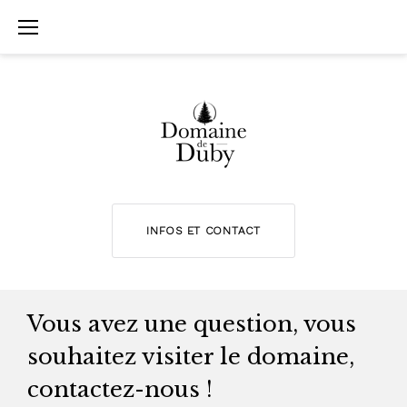
A
l
l
e
r
a
u
C
INFOS ET CONTACT
o
n
I
Vous avez une question, vous
t
n
souhaitez visiter le domaine,
e
f
n
contactez-nous !