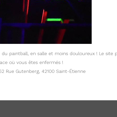
e du paintball, en salle et moins douloureux ! Le si
ace où vous êtes enfermés !
52 Rue Gutenberg, 42100 Saint-Étienne