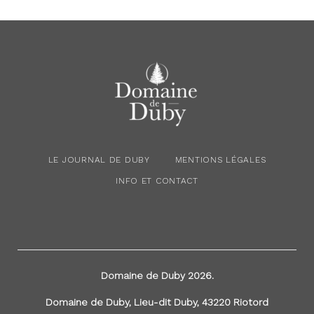
LE JOURNAL DE DUBY
MENTIONS LÉGALES
INFO ET CONTACT
L
M
I
e
e
n
J
n
f
o
t
o
Domaine de Duby 2026.
u
i
e
Domaine de Duby, Lieu-dit Duby, 43220 Riotord
r
o
t