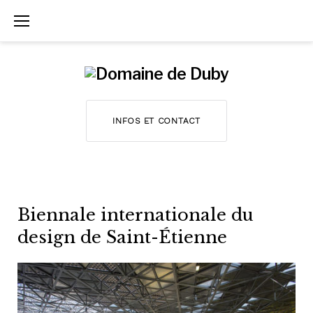
A
l
l
e
r
INFOS ET CONTACT
a
u
C
o
Biennale internationale du
n
design de Saint-Étienne
t
e
n