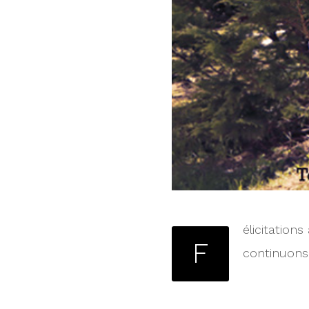
élicitation
F
continuons 